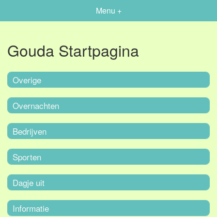
Menu +
Gouda Startpagina
Overige
Overnachten
Bedrijven
Sporten
Dagje uit
Informatie